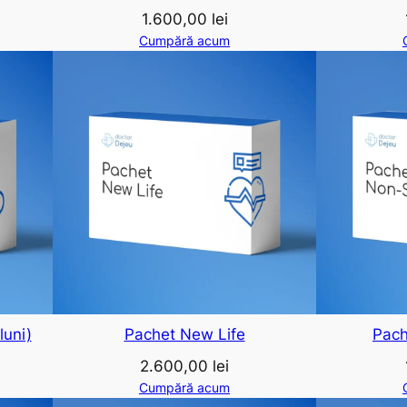
1.600,00
lei
Cumpără acum
luni)
Pachet New Life
Pach
2.600,00
lei
Cumpără acum